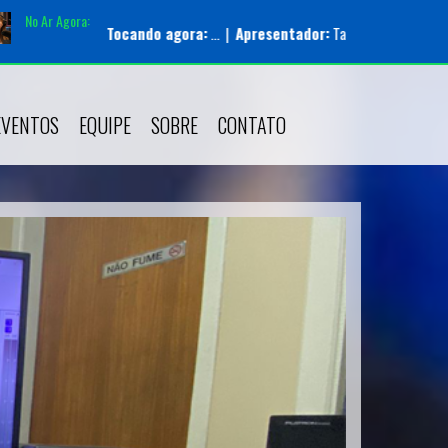
No Ar Agora:
Tocando agora:
... |
Apresentador:
Tassia Rill |
Programa:
Salamanca M
EVENTOS
EQUIPE
SOBRE
CONTATO