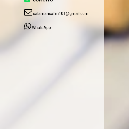
salamancafm101@gmail.com
WhatsApp