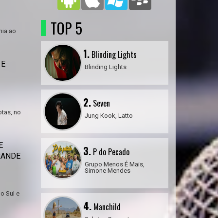
TOP 5
mia ao
1.
Blinding Lights
 E
Blinding Lights
2.
Seven
tas, no
Jung Kook, Latto
E
3.
P do Pecado
RANDE
Grupo Menos É Mais,
Simone Mendes
o Sul e
4.
Manchild