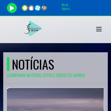
No Ar
Agora:
ASTS
IAS
IA
RAMAÇÃO
NOTÍCIAS
TOS
E
ACOMPANHE NOTÍCIAS, FOTOS E VÍDEOS DO MUNDO
E
ATO